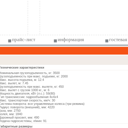
прайс-лист
информация
гостевая
Технические характеристики
Номинальная грузоподъемность, кг: 3500
Грузоподъемность при макс. подъеме, кг: 2000
Макс. высота подъема, м: 12.4
Макс. вылет, м: 7.45
Грузоподъемность при макс. вылете, кг: 450
Макс. вылет с грузом 1000 кг., м: 6
Мощность двигателя, кВт (л.с.): 59(80)
Тип трансмиссии: гидрообъемная 4х4х4
Макс. транспортная скорость, км/ч: 30
Система поворота: все управляемые колеса (три режима)
Радиус поворота (внешний), мм: 4220
База, мм: 2750
Колея, мм: 1840
Дорожный просвет, мм: 490
Подача гидросистемы, л/мин: 91
Габаритные размеры