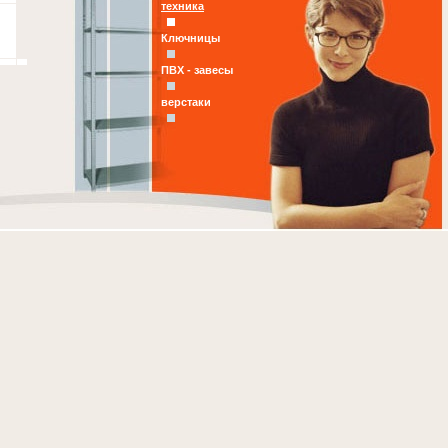
техника
Ключницы
ПВХ - завесы
верстаки