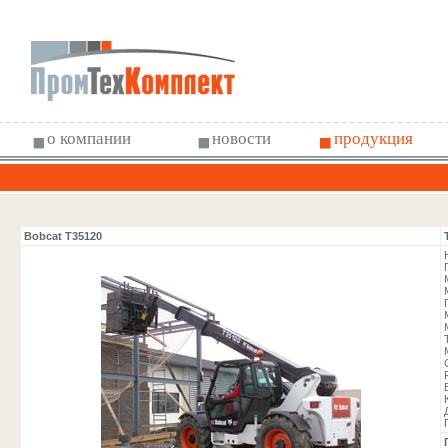
о компании
новости
продукция
Статья
Статья
Bobcat T35120
Статья
Статья