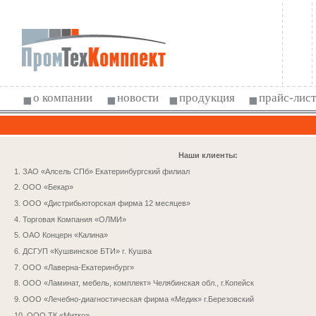
о компании
новости
продукция
прайс-лист
Наши клиенты:
Статья
Статья
1. ЗАО «Алсель СПб» Екатеринбургский филиал
Статья
Статья
2. ООО «Бекар»
3. ООО «Дистрибьюторская фирма 12 месяцев»
4. Торговая Компания «ОЛМИ»
5. ОАО Концерн «Калина»
6. ДСГУП «Кушвинское БТИ» г. Кушва
7. ООО «Лаверна-Екатеринбург»
8. ООО «Ламинат, мебель, комплект» Челябинская обл., г.Копейск
9. ООО «Лечебно-диагностическая фирма «Медик» г.Березовский
10. ООО ТК «Митко»