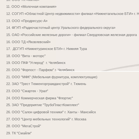
11. ООО «Молочная компания»
12. СОГУП «Областной Центр недвижимости» филиал «Нижнетагильское БТИ» г. 
13. ООО «Продресурс-А»
14. ФГУП «Радиочастотный центр Уральского федерального округа»
15. ОАО «Российские железные дороги» - филиал Свердловская железная дорога
16. ООО ТД «Яковлевский»
17. ДСГУП «Нижнетуринское БТИ» г. Нижняя Тура
18. ООО "Вита - моторс"
19. ООО ПКФ "Углерод" г. Челябинск
20. ООО "Форпост - Парфюм" г. Челябинск
21. ООО "МФК" (Мебельная фурнитура, комплектующие)
22. ЗАО "Трест Тюменгоргражданстрой" г. Тюмень
23. ООО "Смартек - Урал"
24. ООО Коммерческая фирма "Флортис"
25. ЗАО "Предприятие "ТрубоПластКомплект"
26. ООО "Салон цифровой техники" г. Ханты - Мансийск
27. ООО "Центр мебельных технологий" г. Москва
28. ООО "МегаСтрой"
29. ТК "Смайли"