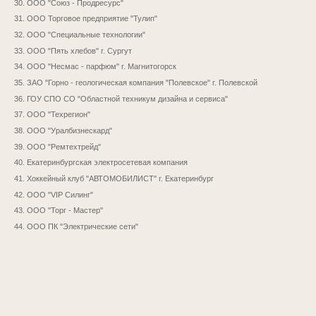
30. ООО "Союз - Продресурс"
31. ООО Торговое предприятие "Тулип"
32. ООО "Специальные технологии"
33. ООО "Пять хлебов" г. Сургут
34. ООО "Несмас - парфюм" г. Магнитогорск
35. ЗАО "Горно - геологическая компания "Полевское" г. Полевской
36. ГОУ СПО СО "Областной техникум дизайна и сервиса"
37. ООО "Техрегион"
38. ООО "Уралбизнескард"
39. ООО "Ремтехтрейд"
40. Екатеринбургская электросетевая компания
41. Хоккейный клуб "АВТОМОБИЛИСТ" г. Екатеринбург
42. ООО "VIP Силинг"
43. ООО "Торг - Мастер"
44. ООО ПК "Электрические сети"