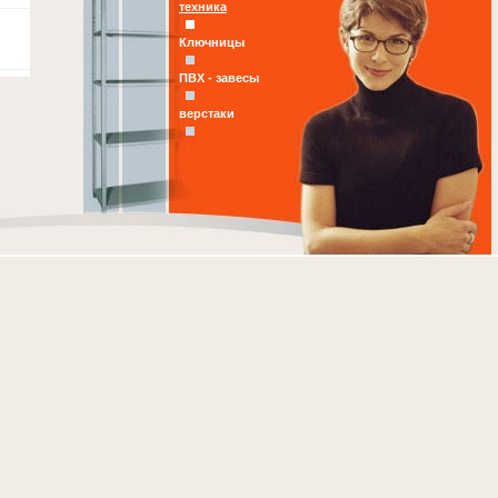
техника
Ключницы
ПВХ - завесы
верстаки