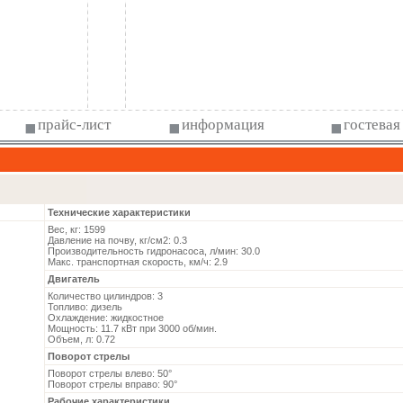
прайс-лист
информация
гостевая
Технические характеристики
Вес, кг: 1599
Давление на почву, кг/см2: 0.3
Производительность гидронасоса, л/мин: 30.0
Макс. транспортная скорость, км/ч: 2.9
Двигатель
Количество цилиндров: 3
Топливо: дизель
Охлаждение: жидкостное
Мощность: 11.7 кВт при 3000 об/мин.
Объем, л: 0.72
Поворот стрелы
Поворот стрелы влево: 50°
Поворот стрелы вправо: 90°
Рабочие характеристики