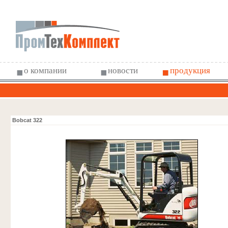
о компании
новости
продукция
Статья
Статья
Bobcat 322
Статья
Статья